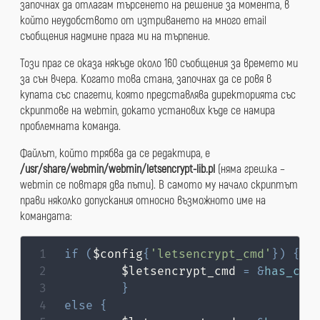
започнах да отлагам търсенето на решение за момента, в
който неудобството от изтриването на много email
съобщения надмине прага ми на търпение.
Този праг се оказа някъде около 160 съобщения за времето ми
за сън вчера. Когато това стана, започнах да се ровя в
купата със спагети, която представлява директорията със
скриптове на webmin, докато установих къде се намира
проблемната команда.
Файлът, който трябва да се редактира, е
/usr/share/webmin/webmin/letsencrypt-lib.pl
(няма грешка –
webmin се повтаря два пъти). В самото му начало скриптът
прави няколко допускания относно възможното име на
командата:
if
(
$config
{
'letsencrypt_cmd'
}
)
{
        $letsencrypt_cmd 
=
&
has_com
}
else
{