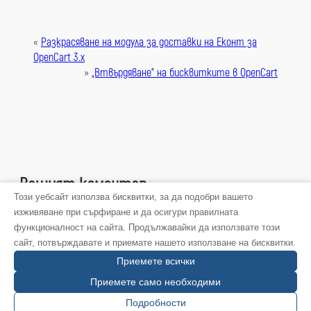
«
Разкрасяване на модула за доставки на Еконт за
OpenCart 3.x
»
„Втвърдяване“ на бисквитките в OpenCart
Вашият коментар
Този уебсайт използва бисквитки, за да подобри вашето
изживяване при сърфиране и да осигури правилната
Трябва да
влезете
, за да публикувате коментар.
функционалност на сайта. Продължавайки да използвате този
сайт, потвърждавате и приемате нашето използване на бисквитки.
Приемете всички
Приемете само необходими
©2008-2026 BVI Ltd. Хостинг от
Webstage
Инициатива „Българска кирилица“
Подробности