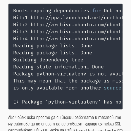
Bootstrapping dependencies 
for
 Debian-ba
Hit:1 http://ppa.launchpad.net/certbot/c
Hit:2 http://archive.ubuntu.com/ubuntu fo
Hit:3 http://archive.ubuntu.com/ubuntu f
Hit:4 http://archive.ubuntu.com/ubuntu f
Reading package lists… Done

Reading package lists… Done

Building dependency tree

Reading state information… Done

Package python-virtualenv is not availab
This may mean that the package is missin
is only available from another 
source
E: Package ‘python-virtualenv’ has no in
Ако човек иска просто да си върши работата и тестовите
му сайтове да не спират да се отварят заради изтекли SSL
сертификати, винаги може да извика
от
certbot certonly