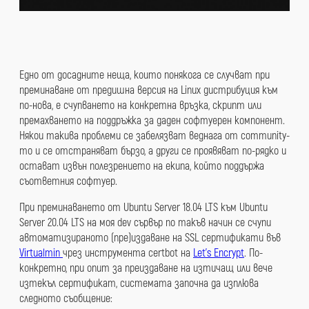
Едно от досадните неща, които понякога се случват при
преминаване от предишна версия на Linux дистрибуция към
по-нова, е счупването на конкретна връзка, скрипт или
премахването на поддръжка за даден софтуерен компонент.
Някои такива проблеми се забелязват веднага от community-
то и се отстраняват бързо, а други се проявяват по-рядко и
остават извън полезрението на екипа, който поддържа
съответния софтуер.
При преминаването от Ubuntu Server 18.04 LTS към Ubuntu
Server 20.04 LTS на моя dev сървър по такъв начин се счупи
автоматизираното (пре)издаване на SSL сертификати във
Virtualmin
чрез инструмента certbot на
Let’s Encrypt
. По-
конкретно, при опит за преиздаване на изтичащ или вече
изтекъл сертификат, системата започна да изплюва
следното съобщение: