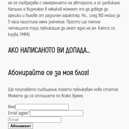
не се съобразява с намерението на авторите, а го заобикаля.
Напълно е възможно в някакъв момент то да доведе до
грешки и бъгове от различен характер. Но… след 160 мейла за
5 часа наистина няма значение. Просто ще помоля
четящите тази публикация да имат едно на ум. Както се
казва, YMMV.
АКО НАПИСАНОТО ВИ ДОПАДА…
Абонирайте се за моя блог!
Ще получавате съобщение, когато публикувам нова статия.
Можете да се отпишете по всяко време.
Име
Email
Email адрес
*
адрес
Абонамент