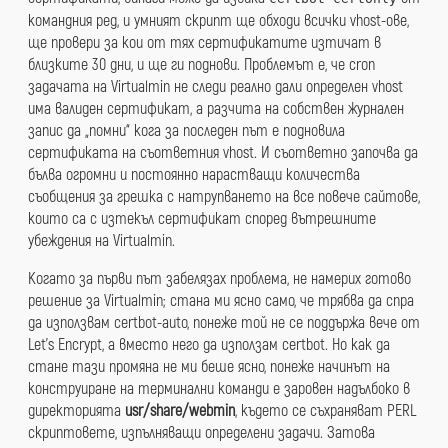
командния ред, и умният скрипт ще обходи всички vhost-ове,
ще провери за кои от тях сертификатите изтичат в
близките 30 дни, и ще ги поднови. Проблемът е, че cron
задачата на Virtualmin не следи реално дали определен vhost
има валиден сертификат, а разчита на собствен журнален
запис да „помни“ кога за последен път е подновила
сертификата на съответния vhost. И съответно започва да
бълва огромни и постоянно нарастващи количества
съобщения за грешка с натрупването на все повече сайтове,
които са с изтекъл сертификат според вътрешните
убеждения на Virtualmin.
Когато за първи път забелязах проблема, не намерих готово
решение за Virtualmin; стана ми ясно само, че трябва да спра
да използвам certbot-auto, понеже той не се поддържа вече от
Let’s Encrypt, а вместо него да използам certbot. Но как да
стане тази промяна не ми беше ясно, понеже начинът на
конструиране на терминални команди е заровен надълбоко в
директорията
usr/share/webmin
, където се съхраняват PERL
скриптовете, изпълняващи определени задачи. Затова