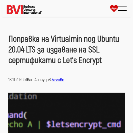
Към
съдържанието
Поправка на Virtualmin под Ubuntu
20.04 LTS за издаване на SSL
сертификати с Let’s Encrypt
18.11.2020
•
Иван Арнаудов
•
Бъгове