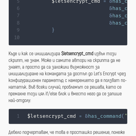
        $letsencrypt_cmd 
=
&
has_com
&
has_com
&
has_com
&
has_com
}
Къде и как се инициализира
$letsencrypt_cmd
извън този
скрипт, не знам. Може и самите автори на скрипта да не
знаят, а просто да са заложили възможност за
инициализиране на командата за достъп до Let’s Encrypt чрез
конфигурационен параметър, с намерението да я ползват по-
нататък. Във всеки случай, проблемът се решава, като се
премахне този цял if/else блок и вместо него да се запише
най-отдолу:
$letsencrypt_cmd 
=
&
has_command
(
"ce
Дебело подчертавам, че това е просташко решение, понеже