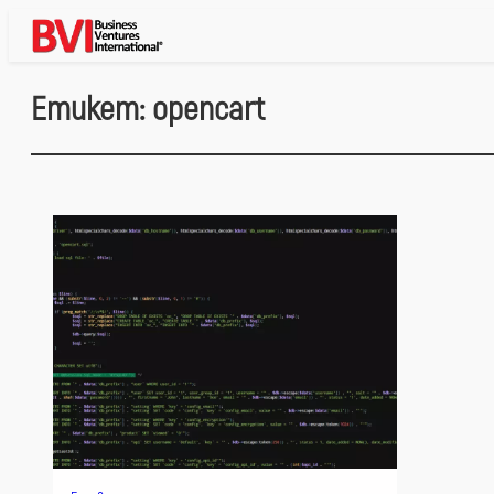
Към
съдържанието
Етикет:
opencart